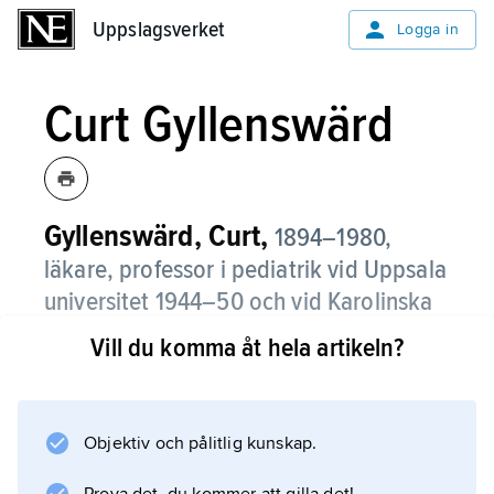
Uppslagsverket
Uppslagsverket
Logga in
Curt Gyllenswärd
Gyllenswärd, Curt,
1894–1980,
läkare, professor i pediatrik vid Uppsala
universitet 1944–50 och vid Karolinska
Institutet 1950–62.
Vill du komma åt hela artikeln?
G., som även var klinikchef vid
Kronprinsessan Lovisas barnsjukhus i
Stockholm 1950–62, gjorde sina främsta
Objektiv och pålitlig kunskap.
vetenskapliga insatser inom förebyggande