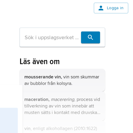
Logga in
Läs även om
mousserande vin,
vin som skummar
av bubblor från kolsyra.
maceration,
macerering
, process vid
tillverkning av vin som innebär att
musten sätts i kontakt med druvskal
och kärnor för extraktion av färg- och
smakämnen.
vin
, enligt alkohollagen (2010:1622)