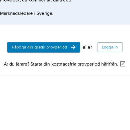
Prova det, du kommer att gilla det!
Marknadsledare i Sverige.
eller
Påbörja din gratis provperiod
Logga in
Är du lärare? Starta din kostnadsfria provperiod härifrån.