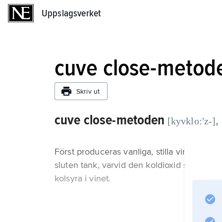
Uppslagsverket
Uppslagsverket
cuve close-metod
Skriv ut
cuve close-metoden
,
[kyvklo:ʹz-]
Först produceras vanliga, stilla viner. Där
sluten tank, varvid den koldioxid som bil
kolsyra i vinet.