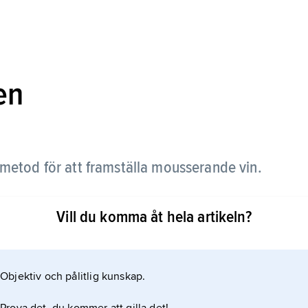
en
metod för att framställa mousserande vin.
efter blandas dessa och får jäsa en andra gång i en
Vill du komma åt hela artikeln?
das under jäsningen under övertryck löses som
Objektiv och pålitlig kunskap.