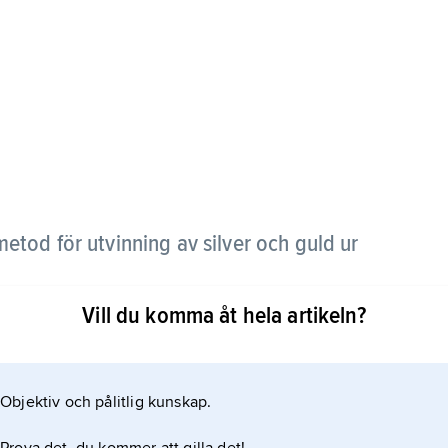
etod för utvinning av silver och guld ur
Vill du komma åt hela artikeln?
tation eller vaskning. Därefter lakas det anrikade
 genom vilken luft blåses. Metalliskt silver och
cyanidkomplex, t.ex. för guld:
Objektiv och pålitlig kunskap.