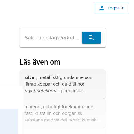
Logga in
Läs även om
silver
, metalliskt grundämne som
jämte koppar och guld tillhör
myntmetallerna
i periodiska
systemets grupp 11, kemiskt tecken
Ag (latin
argentum
).
mineral
, naturligt förekommande,
fast, kristallin och oorganisk
substans med väldefinerad kemisk
sammansättning, kristallstruktur och
fysikaliska egenskaper.