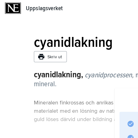
Uppslagsverket
Uppslagsverket
cyanidlakning
Skriv ut
cyanidlakning,
cyanidprocessen,
m
mineral.
Mineralen finkrossas och anrikas genom flo
materialet med en lösning av natriumcyanid,
guld löses därvid under bildning av starka 