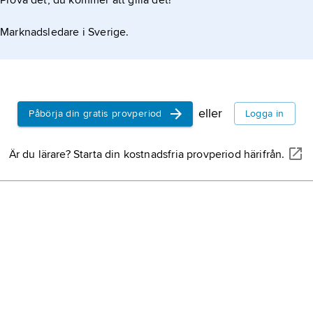
Prova det, du kommer att gilla det!
Marknadsledare i Sverige.
eller
Påbörja din gratis provperiod
Logga in
Är du lärare? Starta din kostnadsfria provperiod härifrån.