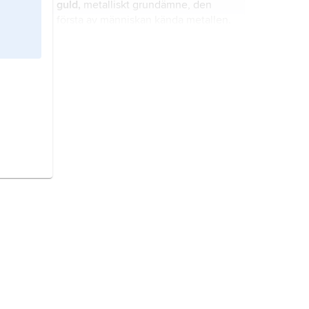
guld,
metalliskt grundämne, den
första av människan kända metallen.
salpetersyra,
HNO
, färglös,
3
rykande, oxiderande vätska, i
vattenlösning en stark syra, en av de
viktigaste baskemikalierna för
framställning av handelsgödsel och
cyanider,
vätecyanid och dess salter.
sprängämnen.
natrium
, grundämne, metall hörande
till det periodiska systemets grupp 1,
alkalimetallerna
, kemiskt tecken Na.
syregruppen,
kalkogenerna
,
grundämnena i periodiska systemets
grupp 16: syre, svavel, selen, tellur
och polonium.
palladium
, grundämne, ädelmetall i