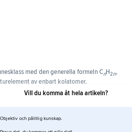
nesklass med den generella formeln C
H
,
n
2
n
ukturelement av enbart kolatomer.
Vill du komma åt hela artikeln?
Objektiv och pålitlig kunskap.