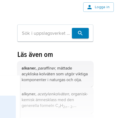
Logga in
Läs även om
alkaner,
paraffiner
, mättade
acykliska kolväten som utgör viktiga
komponenter i naturgas och olja.
alkyner,
acetylenkolväten
, organisk-
kemisk ämnesklass med den
generella formeln C
H
,
n
2
n
− 2
karakteriserad av närvaron av en kol-