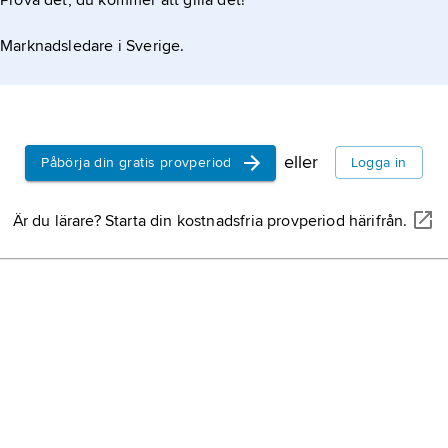
Prova det, du kommer att gilla det!
Marknadsledare i Sverige.
eller
Påbörja din gratis provperiod
Logga in
Är du lärare? Starta din kostnadsfria provperiod härifrån.