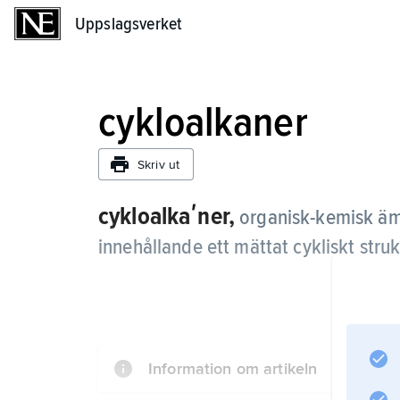
Uppslagsverket
Uppslagsverket
cykloalkaner
Skriv ut
cykloalkaʹner,
organisk-kemisk äm
innehållande ett mättat cykliskt str
Information om artikeln