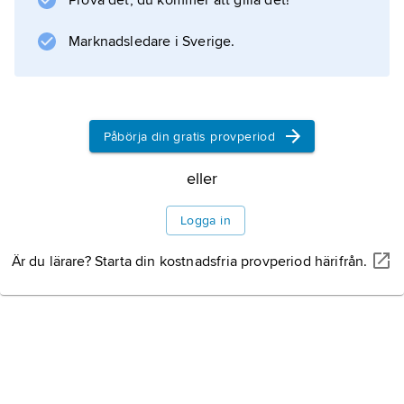
Prova det, du kommer att gilla det!
Marknadsledare i Sverige.
Påbörja din gratis provperiod
eller
Logga in
Är du lärare? Starta din kostnadsfria provperiod härifrån.