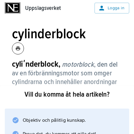
Uppslagsverket
Uppslagsverket
Logga in
cylinderblock
cyliʹnderblock,
motorblock
, den del
av en förbränningsmotor som omger
cylindrarna och innehåller anordningar
för kylning av dessa.
Vill du komma åt hela artikeln?
Objektiv och pålitlig kunskap.
Information om artikeln