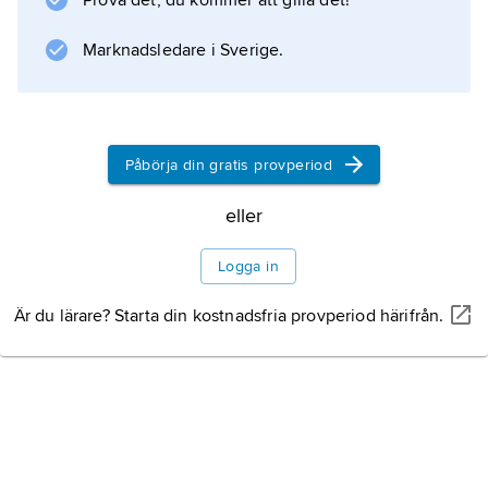
Prova det, du kommer att gilla det!
Hotade däggdjur
Marknadsledare i Sverige.
Information om artikeln
Påbörja din gratis provperiod
eller
Logga in
Är du lärare? Starta din kostnadsfria provperiod härifrån.