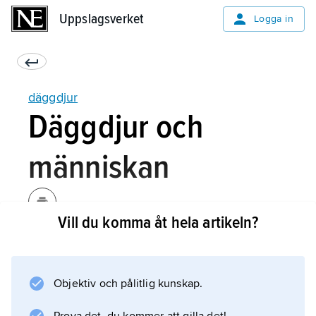
Uppslagsverket
Uppslagsverket
Logga in
däggdjur
Däggdjur och
människan
Vill du komma åt hela artikeln?
Husdjur, sällskapsdjur och
försöksdjur
Objektiv och pålitlig kunskap.
Skadedjur