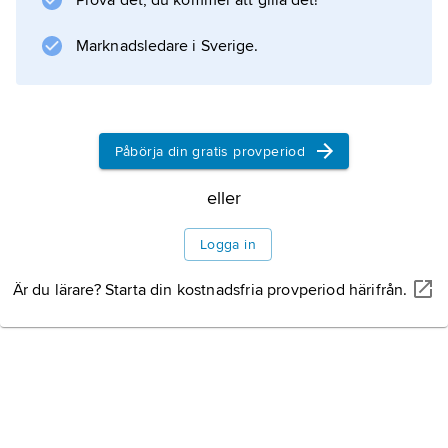
Prova det, du kommer att gilla det!
underordningarna är dinocefaler,
dicynodonter och cynodonter. Några mindre,
Marknadsledare i Sverige.
Information om artikeln
Påbörja din gratis provperiod
eller
Logga in
Är du lärare? Starta din kostnadsfria provperiod härifrån.