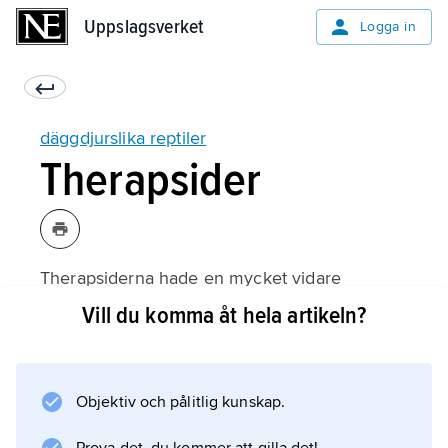
Uppslagsverket
Uppslagsverket
Logga in
däggdjurslika reptiler
Therapsider
Therapsiderna hade en mycket vidare
utbredning än pelycosaurierna. De var spridda
Vill du komma åt hela artikeln?
över hela jordklotet, inklusive Antarktis, och
fanns i ungefär 135 miljoner år. Omkring 36
familjer och ett stort antal släkten är kända.
Objektiv och pålitlig kunskap.
Deras klassificering och evolution är
komplicerad, men de viktigaste