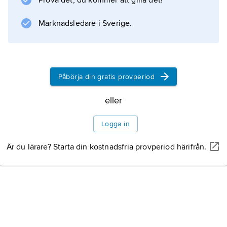
Prova det, du kommer att gilla det!
är s.k. dynamiska dämpare, som består av till
sitt ändamål avpassade mekaniska
Marknadsledare i Sverige.
svängningskretsar.
Påbörja din gratis provperiod
Information om artikeln
eller
Logga in
Är du lärare? Starta din kostnadsfria provperiod härifrån.