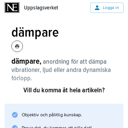
Uppslagsverket
Uppslagsverket
Logga in
dämpare
dämpare,
anordning för att dämpa
vibrationer, ljud eller andra dynamiska
förlopp.
Vill du komma åt hela artikeln?
(jämför
dämpning
). Dämparen kan bygga på mekanisk friktion,
materialdämpning, strömningsmotstånd eller
Objektiv och pålitlig kunskap.
elektriska/magnetiska krafter. En speciell sort