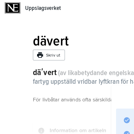
Uppslagsverket
Uppslagsverket
dävert
Skriv ut
däʹvert
(av likabetydande engelsk
fartyg uppställd vridbar lyftkran för h
För livbåtar används ofta särskilda båtdäver
Information om artikeln