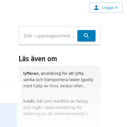
Logga in
Läs även om
lyftkran,
anordning för att lyfta,
sänka och transportera laster (gods)
med hjälp av linor, kedjor eller
kättingar samt krok, krokblock e.d.
som direkt bär upp lasten.
livbåt,
båt som medförs av fartyg
och ingår i dess utrustning för
räddning av de ombordvarande i
händelse av sjönöd.