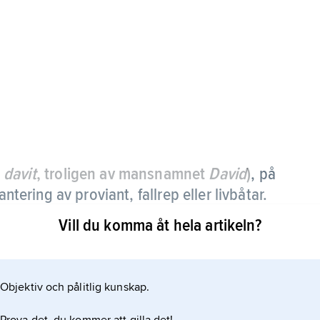
a
davit
, troligen av mansnamnet
David
)
, på
antering av proviant, fallrep eller livbåtar.
Vill du komma åt hela artikeln?
tar.
Objektiv och pålitlig kunskap.