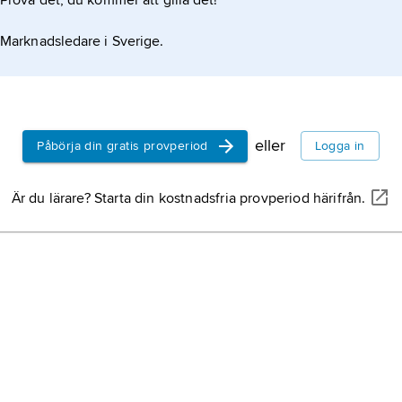
Prova det, du kommer att gilla det!
Marknadsledare i Sverige.
eller
Påbörja din gratis provperiod
Logga in
Är du lärare? Starta din kostnadsfria provperiod härifrån.