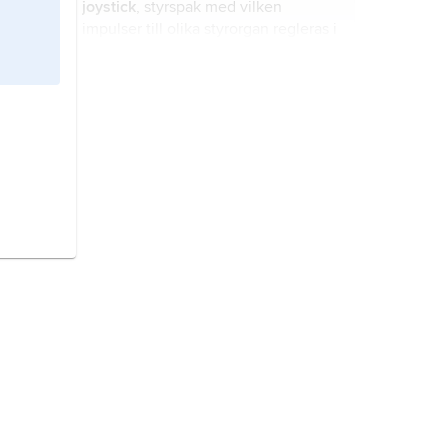
joystick
, styrspak med vilken
impulser till olika styrorgan regleras i
flygplan, lyftkranar, fartyg etc.
pejlskiva,
anordning på fartyg med
vilken navigatören optiskt kan
bestämma riktningar och bäringar.
ceremoniell dräkt
, dräkt som
används vid speciella tillfällen och
högtidligheter, som kröning, gala,
parad, ordensmöte, gudstjänst,
bröllop och begravning.
referensbibliotek,
särskild
biblioteksavdelning där bibliografier,
uppslagsverk, ordböcker, matriklar
m.m. finns uppställda, vanligen i
anslutning till läsesalen.
Laconia-affären
, incident under
andra världskriget, i september 1942,
som fick ett efterspel under