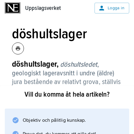
Uppslagsverket
Uppslagsverket
Logga in
döshultslager
döshultslager,
döshultsledet
,
geologiskt lageravsnitt i undre (äldre)
jura bestående av relativt grova, ställvis
leriga och ofta järnhaltiga sandstenar
Vill du komma åt hela artikeln?
med marina fossil.
Lagren, som fått namn efter byn Döshult, är
kända från blottningar och borrningar i västra
Objektiv och pålitlig kunskap.
och nordvästra Skåne. Jämför