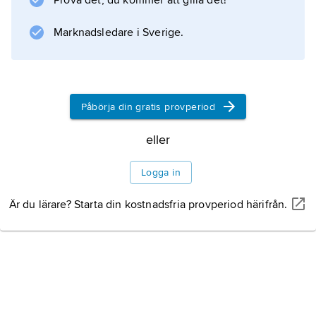
Prova det, du kommer att gilla det!
geologisk tidsskala
.
Marknadsledare i Sverige.
Information om artikeln
Påbörja din gratis provperiod
eller
Logga in
Är du lärare? Starta din kostnadsfria provperiod härifrån.