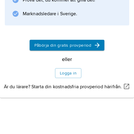
Prova det, du kommer att gilla det!
Marknadsledare i Sverige.
Påbörja din gratis provperiod
eller
Logga in
Är du lärare? Starta din kostnadsfria provperiod härifrån.