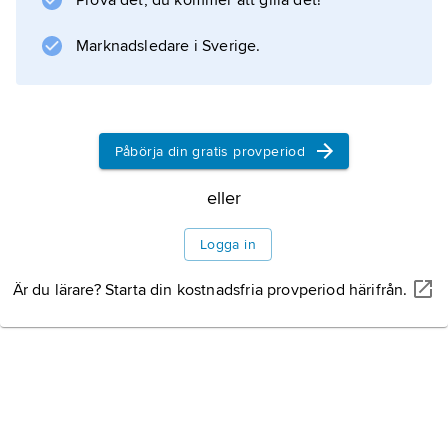
Prova det, du kommer att gilla det!
modeller att tillverkas, men även sådana som
baserades på japanska Suzuki- och Honda-
Marknadsledare i Sverige.
modeller.
Påbörja din gratis provperiod
Information om artikeln
eller
Logga in
Är du lärare? Starta din kostnadsfria provperiod härifrån.