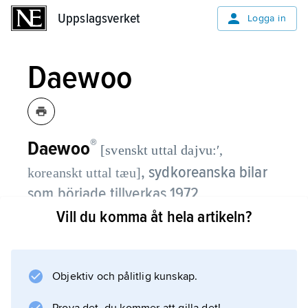
Uppslagsverket
Uppslagsverket
Logga in
Daewoo
®
Daewoo
[svenskt uttal dajvu:ʹ,
,
sydkoreanska bilar
koreanskt uttal tæu]
som började tillverkas 1972.
Vill du komma åt hela artikeln?
Under de första 20 åren samarbetade man
nära med
GM
Objektiv och pålitlig kunskap.
, och flera modeller var baserade på bland
annat Opels program. Från 1996 började egna