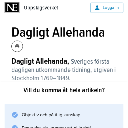
Uppslagsverket
Uppslagsverket
Logga in
Dagligt Allehanda
Dagligt Allehanda,
Sveriges första
dagligen utkommande tidning, utgiven i
Stockholm 1769–1849.
Vill du komma åt hela artikeln?
Dagligt Allehanda var först från 1767 en bilaga
till
Stockholms Weckoblad
men blev 1769 en självständig tidning. Efter
Objektiv och pålitlig kunskap.
ägarbyte 1771 fick den ökad spridning.