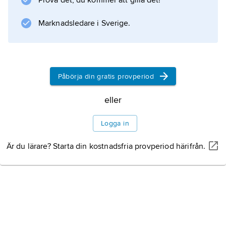
Prova det, du kommer att gilla det!
Innehållet bestod länge av inrikes- och
utrikesnyheter, annonser samt en del insända
Marknadsledare i Sverige.
bidrag. År 1824 ombildades Dagligt Allehanda
av
Johan Peter Theorell
till politiskt organ (liberalt) och kom att
Påbörja din gratis provperiod
eller
Information om artikeln
Logga in
Är du lärare? Starta din kostnadsfria provperiod härifrån.