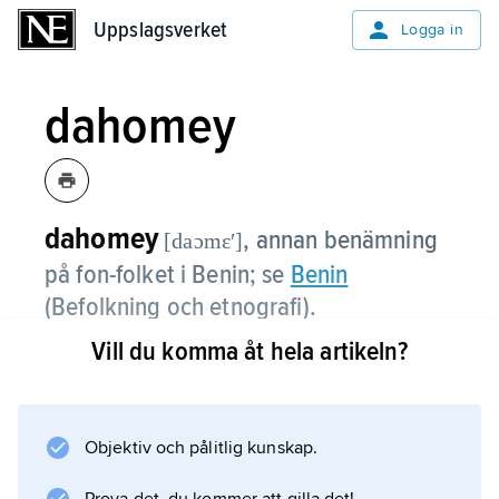
Uppslagsverket
Uppslagsverket
Logga in
dahomey
dahomey
,
annan benämning
[daɔmɛʹ]
på fon-folket i Benin; se
Benin
(Befolkning och etnografi).
Vill du komma åt hela artikeln?
Information om artikeln
Objektiv och pålitlig kunskap.