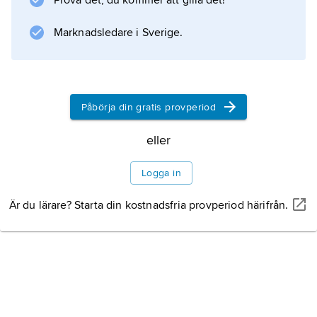
Prova det, du kommer att gilla det!
Marknadsledare i Sverige.
Påbörja din gratis provperiod
eller
Logga in
Är du lärare? Starta din kostnadsfria provperiod härifrån.