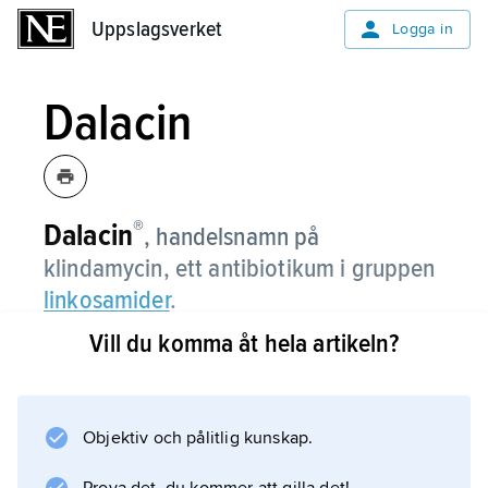
Uppslagsverket
Uppslagsverket
Logga in
Dalacin
®
Dalacin
,
handelsnamn på
klindamycin, ett antibiotikum i gruppen
linkosamider
.
Vill du komma åt hela artikeln?
Information om artikeln
Objektiv och pålitlig kunskap.