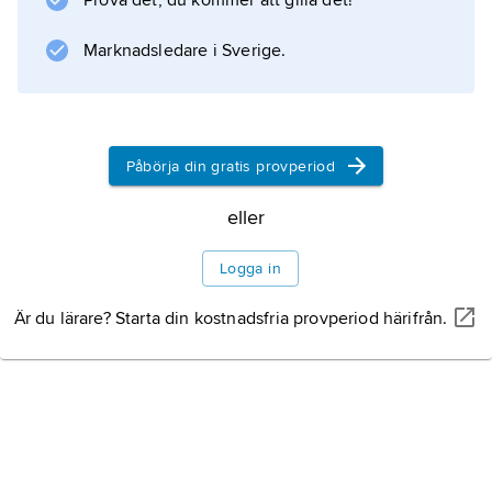
Prova det, du kommer att gilla det!
Marknadsledare i Sverige.
Påbörja din gratis provperiod
eller
Logga in
Är du lärare? Starta din kostnadsfria provperiod härifrån.