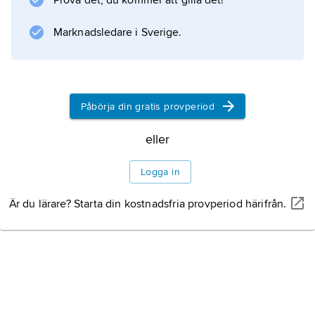
Prova det, du kommer att gilla det!
Marknadsledare i Sverige.
Påbörja din gratis provperiod
eller
Logga in
Är du lärare? Starta din kostnadsfria provperiod härifrån.