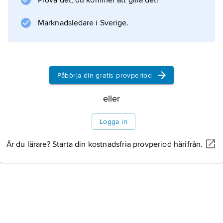
Prova det, du kommer att gilla det!
Marknadsledare i Sverige.
Påbörja din gratis provperiod
eller
Logga in
Är du lärare? Starta din kostnadsfria provperiod härifrån.