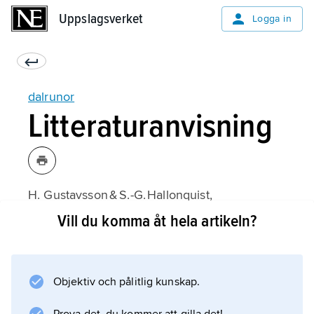
Uppslagsverket
Uppslagsverket
Logga in
dalrunor
Litteraturanvisning
H. Gustavsson & S.-G. Hallonquist,
Runor i Dalarna
Vill du komma åt hela artikeln?
(1985).
Objektiv och pålitlig kunskap.
Information om artikeln