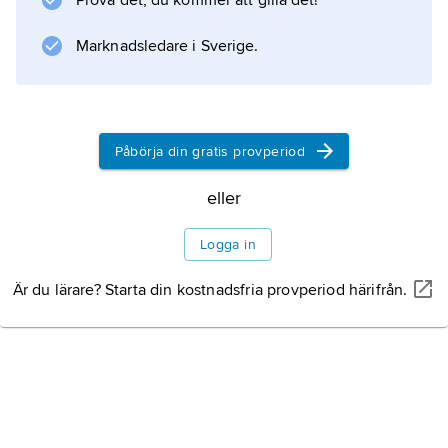
Prova det, du kommer att gilla det!
(kemikalier). I kommunen finns även Sykes
Sweden AB (affärstjänster). Som i
Marknadsledare i Sverige.
Information om artikeln
Påbörja din gratis provperiod
eller
Logga in
Är du lärare? Starta din kostnadsfria provperiod härifrån.