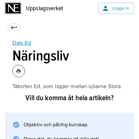
Uppslagsverket
Uppslagsverket
Logga in
Dals-Ed
Näringsliv
Tätorten Ed, som ligger mellan sjöarna Stora
Le och Lilla Le och vid järnvägen Göteborg–
Vill du komma åt hela artikeln?
Oslo, är känd turistort och centrum för
kommunens näringsliv. Bland kommunens
industriföretag märks Polyuretan Technology
Objektiv och pålitlig kunskap.
Sweden, som tillverkar inredningsdetaljer för
bilindustrin, och Pyrotek Scandinavia AB