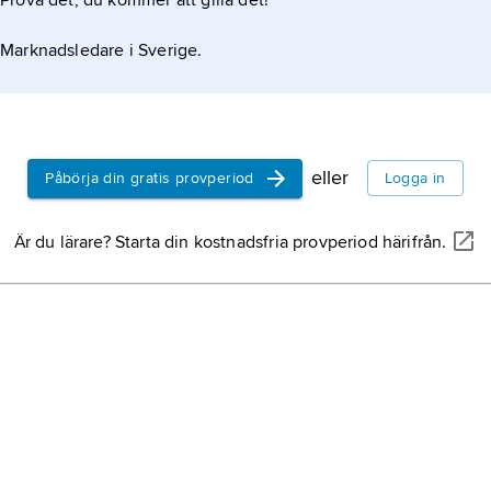
Prova det, du kommer att gilla det!
Marknadsledare i Sverige.
eller
Påbörja din gratis provperiod
Logga in
Är du lärare? Starta din kostnadsfria provperiod härifrån.