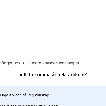
gången 1508. Tidigare kallades landskapet
Vill du komma åt hela artikeln?
ligen blott ha avsett den sydöstra utmed Vänern belägna
det nuvarande Dalsland och Norge benämndes Markerna,
kapet under medeltiden tillhörde Västergötlands lagsaga
Objektiv och pålitlig kunskap.