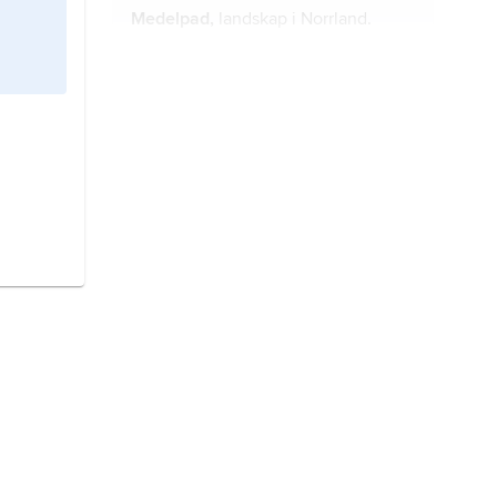
Medelpad,
landskap i Norrland.
Hälsingland,
landskap i Norrland.
Ångermanland,
landskap i Norrland.
Jämtland,
landskap i Norrland.
Västmanland,
landskap i Svealand.
Härjedalen,
landskap i Norrland.