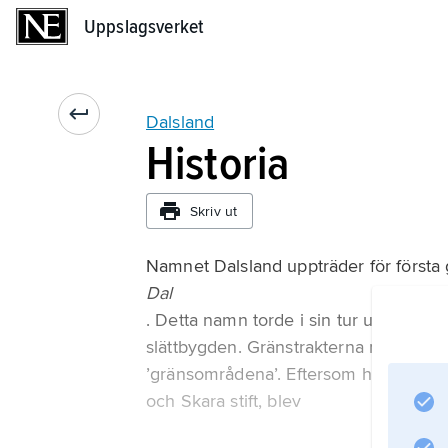
Uppslagsverket
Uppslagsverket
Dalsland
Historia
Skriv ut
Namnet Dalsland uppträder för första 
Dal
. Detta namn torde i sin tur ursprung
slättbygden. Gränstrakterna mellan 
’gränsområdena’. Eftersom hela lands
och Skara stift, blev