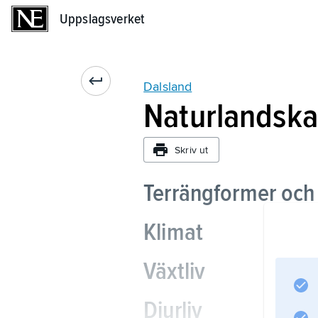
Uppslagsverket
Uppslagsverket
Dalsland
Naturlandska
Skriv ut
Terrängformer och
Klimat
Växtliv
Djurliv