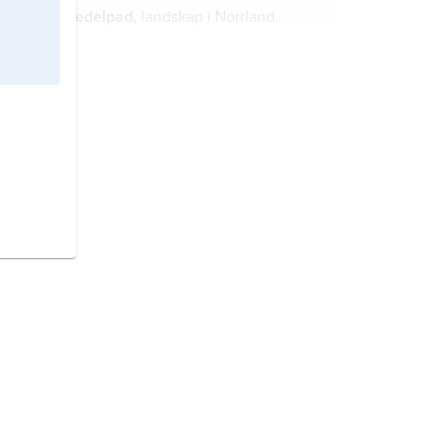
Medelpad,
landskap i Norrland.
Hälsingland,
landskap i Norrland.
Ångermanland,
landskap i Norrland.
Jämtland,
landskap i Norrland.
Västmanland,
landskap i Svealand.
Härjedalen,
landskap i Norrland.