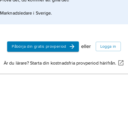
Prova det, du kommer att gilla det!
Marknadsledare i Sverige.
eller
Påbörja din gratis provperiod
Logga in
Är du lärare? Starta din kostnadsfria provperiod härifrån.