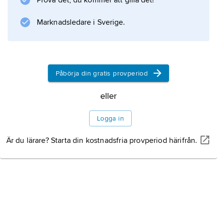
Prova det, du kommer att gilla det!
Marknadsledare i Sverige.
Påbörja din gratis provperiod
eller
Logga in
Är du lärare? Starta din kostnadsfria provperiod härifrån.