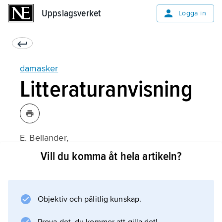
Uppslagsverket
Uppslagsverket
Logga in
damasker
Litteraturanvisning
E. Bellander,
Dräkt och uniform
Vill du komma åt hela artikeln?
(1973).
Objektiv och pålitlig kunskap.
Information om artikeln