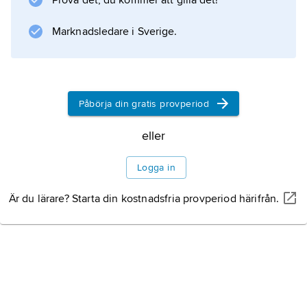
Prova det, du kommer att gilla det!
Marknadsledare i Sverige.
Påbörja din gratis provperiod
eller
Logga in
Är du lärare? Starta din kostnadsfria provperiod härifrån.