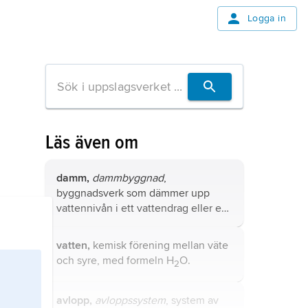
Logga in
Läs även om
damm,
dammbyggnad
,
byggnadsverk som dämmer upp
vattennivån i ett vattendrag eller en
sjö över den naturliga nivån eller
helt eller delvis spärrar av vattnets
vatten,
kemisk förening mellan väte
naturliga lopp.
och syre, med formeln H
O.
2
avlopp,
avloppssystem
, system av