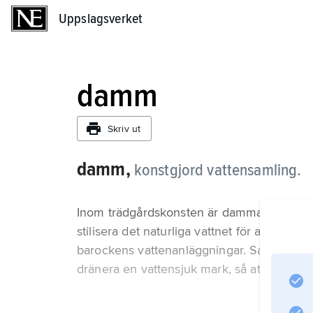
Uppslagsverket
Uppslagsverket
damm
Skriv ut
damm,
konstgjord vattensamling.
Inom trädgårdskonsten är dammar ett återk
stilisera det naturliga vattnet för att skapa 
barockens vattenanläggningar. Samtidigt ha
dränera en vattensjuk mark, så att denna k