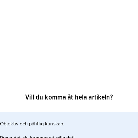
ommande motiv. Syftet har vanligen varit att
Vill du komma åt hela artikeln?
en attraktiv parkmiljö, så t.ex. i den franska
r dammen haft en praktisk funktion, t.ex. att
unnat tas i anspråk för
Objektiv och pålitlig kunskap.