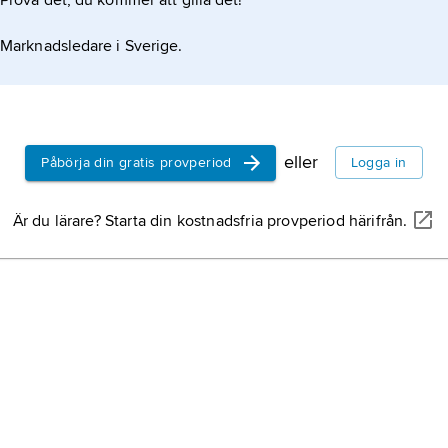
Prova det, du kommer att gilla det!
Marknadsledare i Sverige.
eller
Påbörja din gratis provperiod
Logga in
Är du lärare? Starta din kostnadsfria provperiod härifrån.