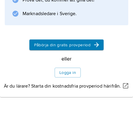
Prova det, du kommer att gilla det!
Marknadsledare i Sverige.
Påbörja din gratis provperiod
eller
Logga in
Är du lärare? Starta din kostnadsfria provperiod härifrån.