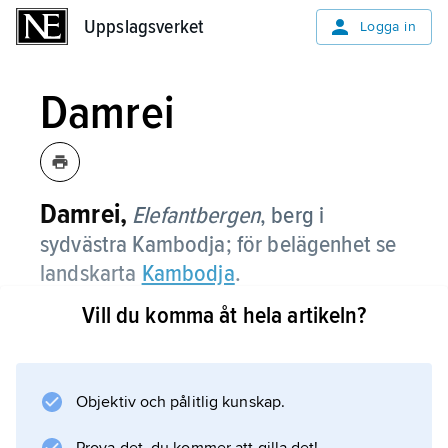
Uppslagsverket
Uppslagsverket
Logga in
Damrei
Damrei,
Elefantbergen
,
berg i
sydvästra Kambodja; för belägenhet se
landskarta
Kambodja
.
Vill du komma åt hela artikeln?
Information om artikeln
Objektiv och pålitlig kunskap.