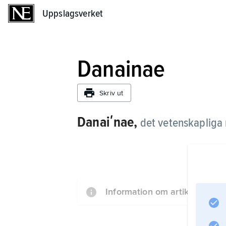
Uppslagsverket
Uppslagsverket
Danainae
Skriv ut
Danaiʹnae,
det vetenskapliga 
Information om artikeln