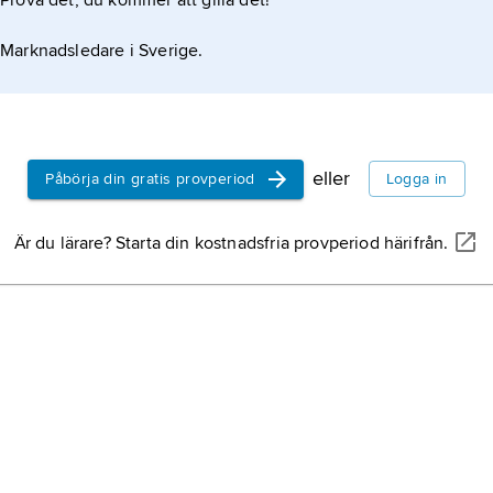
Prova det, du kommer att gilla det!
Marknadsledare i Sverige.
eller
Påbörja din gratis provperiod
Logga in
Är du lärare? Starta din kostnadsfria provperiod härifrån.