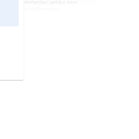
på underfamiljen getdjur inom
familjen slidhornsdjur.
Morphinae,
det vetenskapliga
namnet på underfamiljen
himmelsfjärilar.
Loriinae,
det vetenskapliga namnet
på underfamiljen loripapegojor.
Gasteracanthinae,
det
vetenskapliga namnet på
underfamiljen taggspindlar.
Amphiprioninae
, det vetenskapliga
namnet på underfamiljen
anemonfiskar
.