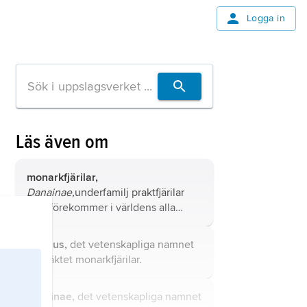
Logga in
Läs även om
monarkfjärilar,
Danainae,
underfamilj praktfjärilar
som förekommer i världens alla
tropiska och subtropiska områden
och som omfattar ca 200 arter, flest i
Danaus,
det vetenskapliga namnet
orientaliska regionen och på Nya
på släktet monarkfjärilar.
Guinea, bl.a. arten
monark
.
Caprinae,
det vetenskapliga namnet