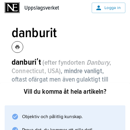
Uppslagsverket
Uppslagsverket
Logga in
danburit
danburiʹt
(efter fyndorten
Danbury
,
Connecticut, USA)
,
mindre vanligt,
oftast ofärgat men även gulaktigt till
mörkbrunt, klart genomskinligt mineral
Vill du komma åt hela artikeln?
med den kemiska sammansättningen
CaB
(SiO
)
.
2
4
2
Objektiv och pålitlig kunskap.
Mineralet har fettaktig glans och vitt streck
(pulverfärg). Hårdheten är 7 (i Mohs’