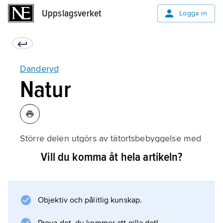
Uppslagsverket
Uppslagsverket
Logga in
Danderyd
Natur
Större delen utgörs av tätortsbebyggelse med
över 1 000 invånare per km
Vill du komma åt hela artikeln?
2
. Naturen präglas av den uppspruckna
berggrunden med så gott som lodräta
Objektiv och pålitlig kunskap.
förkastningsbranter. Detta märks till exempel
utefter Edsvikens, Stocksundets och