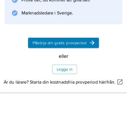
Prova det, du kommer att gilla det!
Näsbyvikens raka och branta stränder. En del
av de naturliga landskapsformerna har
Marknadsledare i Sverige.
påverkats i de bebyggda områdena.
Påbörja din gratis provperiod
Information om artikeln
eller
Logga in
Är du lärare? Starta din kostnadsfria provperiod härifrån.