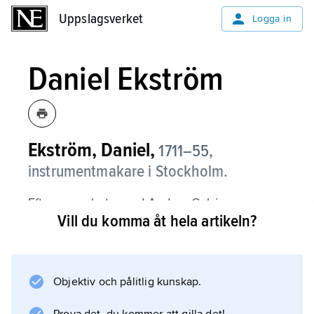
Uppslagsverket
Uppslagsverket
Logga in
Daniel Ekström
Ekström, Daniel,
1711–55,
instrumentmakare i Stockholm.
Efter samarbete med Anders Celsius
Vill du komma åt hela artikeln?
studerade Ekström bl.a. i London. Han byggde
t.ex. astronomiska och optiska instrument av
mycket hög kvalitet. År 1742 blev han medlem
av Vetenskapsakademien, och 1751
Objektiv och pålitlig kunskap.
utnämndes han till direktör för landets