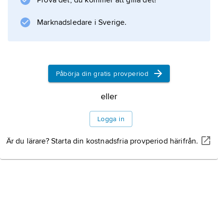
Prova det, du kommer att gilla det!
instrumentmakerier.
Marknadsledare i Sverige.
Information om artikeln
Påbörja din gratis provperiod
eller
Logga in
Är du lärare? Starta din kostnadsfria provperiod härifrån.