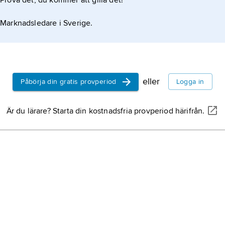
Prova det, du kommer att gilla det!
Marknadsledare i Sverige.
eller
Påbörja din gratis provperiod
Logga in
Är du lärare? Starta din kostnadsfria provperiod härifrån.