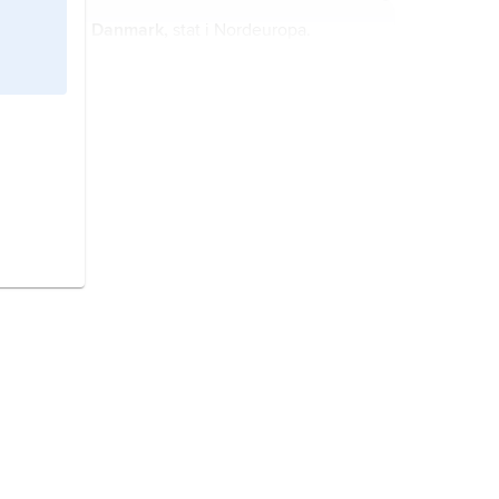
Danmark,
stat i Nordeuropa.
Tyskland,
republik i norra
Mellaneuropa.
Sverige,
stat på Skandinaviska
halvön, norra Europa.