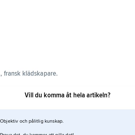
, fransk klädskapare.
ter att ha arbetat som frilansdesigner och stylist
Vill du komma åt hela artikeln?
 d’Alby sedan 1956. Med basenkla och sportiga
tröjor, trenchcoats, skepparjackor och
ten av 1970-talet. Hechter drog sig tillbaka
Objektiv och pålitlig kunskap.