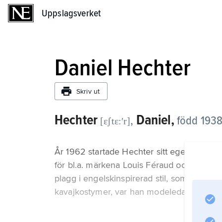
Uppslagsverket
Uppslagsverket
Daniel Hechter
Skriv ut
Hechter
Daniel,
,
född 1938
[ɛʃtɛ:ʹr]
År 1962 startade Hechter sitt eget märke ef
för bl.a. märkena Louis Féraud och Pierre
plagg i engelskinspirerad stil, som fotbolls
kavajkostymer, var han modeledande till mit