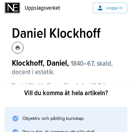
Uppslagsverket
Uppslagsverket
Logga in
Daniel Klockhoff
Klockhoff, Daniel,
1840–67,
skald,
docent i estetik.
Daniel Klockhoff, som filosof elev till C.J.
Vill du komma åt hela artikeln?
Boström, tillhörde
Namnlösa Sällskapet
i Uppsala. Hans poetiska produktion är
blygsam, så i omfång som uttryck, och
Objektiv och pålitlig kunskap.
representativ för ”signaturpoeternas”