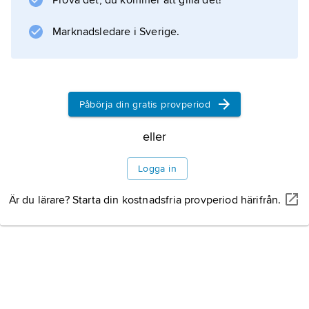
Prova det, du kommer att gilla det!
oretoriska diktning med Runeberg som
främsta förebild.
Marknadsledare i Sverige.
Information om artikeln
Påbörja din gratis provperiod
eller
Logga in
Är du lärare? Starta din kostnadsfria provperiod härifrån.