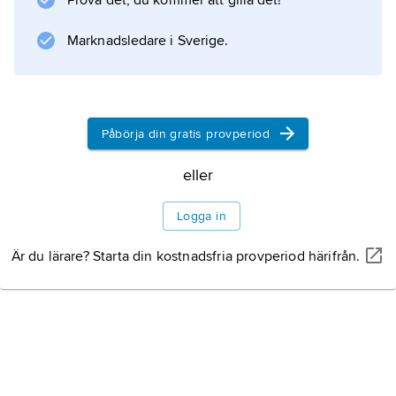
Prova det, du kommer att gilla det!
Även horisontella plankor mellan stående
väggstolpar eller stavkonstruerade väggar
Marknadsledare i Sverige.
Information om artikeln
Påbörja din gratis provperiod
eller
Logga in
Är du lärare? Starta din kostnadsfria provperiod härifrån.