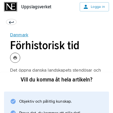
Uppslagsverket
Uppslagsverket
Logga in
Danmark
Förhistorisk tid
Det öppna danska landskapets stendösar och
gravhögar är idag de enda synliga spåren av
Vill du komma åt hela artikeln?
ett förhistoriskt byggande i Danmark. Genom
arkeologiska fynd kan bostadsskicket delvis
rekonstrueras; långa rektangulära byggnader
Objektiv och pålitlig kunskap.
med väggar av grästorv eller med lera utfyllda
stolpkonstruktioner var forntidens bostäder.