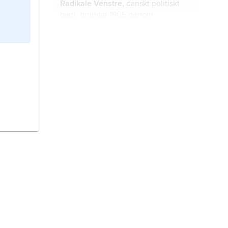
Radikale Venstre,
danskt politiskt
parti, grundat 1905 genom
utbrytning ur Venstrereformpartiet.
Rasmussen, Jørgen Skafte,
1878–
1964, dansk entreprenör och
företagsledare, grundare av den
tyska fordonstillverkaren DKW.
Norge,
stat i Nordeuropa.
danska,
nationalspråk i Danmark
och modersmål för flertalet danska
medborgare, drygt 5,2 miljoner
(2022).