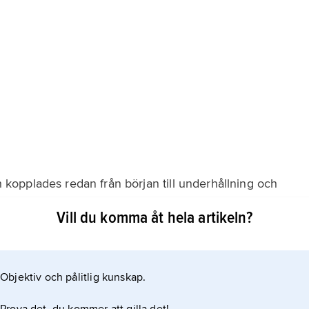
opplades redan från början till underhållning och
h import av skivor bidrog till ökat intresse och
Vill du komma åt hela artikeln?
ottet kom på 1930-talet. Liksom i USA dominerade
ager, men Svend Asmussens grupp bröt
Objektiv och pålitlig kunskap.