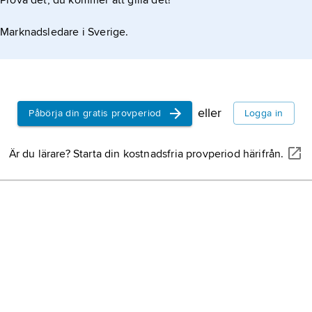
Prova det, du kommer att gilla det!
Marknadsledare i Sverige.
eller
Påbörja din gratis provperiod
Logga in
Är du lärare? Starta din kostnadsfria provperiod härifrån.