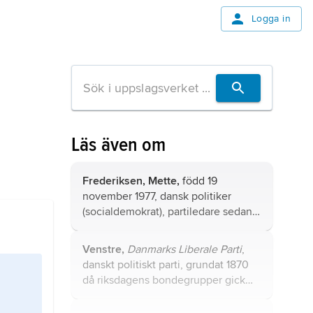
Logga in
Läs även om
Frederiksen, Mette,
född 19
november 1977, dansk politiker
(socialdemokrat), partiledare sedan
2015, statsminister sedan 2019.
Venstre,
Danmarks Liberale Parti
,
danskt politiskt parti, grundat 1870
då riksdagens bondegrupper gick
samman i Forenede Venstre.