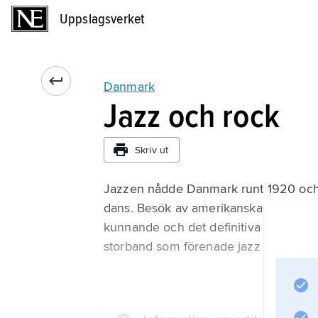
Uppslagsverket
Uppslagsverket
Danmark
Jazz och rock
Skriv ut
Jazzen nådde Danmark runt 1920 och k
dans. Besök av amerikanska musiker oc
kunnande och det definitiva genombr
storband som förenade jazz och schl