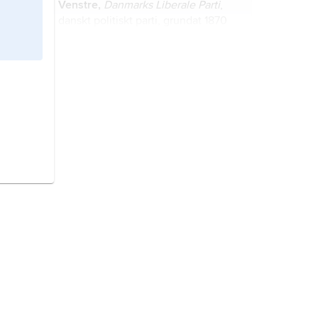
Venstre,
Danmarks Liberale Parti
,
danskt politiskt parti, grundat 1870
då riksdagens bondegrupper gick
samman i Forenede Venstre.
Alternativet,
danskt politiskt parti
(ekologistiskt), grundat 2013 av
bland andra tidigare kulturministern
och Radikale Venstre-politikern Uffe
Elbæk (född 1954).
Liberalerna,
L
, 1934–90
Folkpartiet
,
1990–2015
Folkpartiet liberalerna
,
politiskt parti, grundat 1934, med
organisatoriska rötter i Frisinnade
landsföreningen, som bildades 1902.
Labour Party
, brittiskt politiskt parti
grundat 1906, arvtagare till Labour
Representation Committee (LRC).
Centerpartiet,
Centern
,
C
, politiskt
parti, representerat i riksdagen
sedan 1918, nuvarande namn sedan