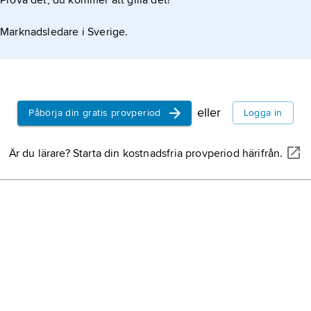
Prova det, du kommer att gilla det!
Marknadsledare i Sverige.
eller
Påbörja din gratis provperiod
Logga in
Är du lärare? Starta din kostnadsfria provperiod härifrån.