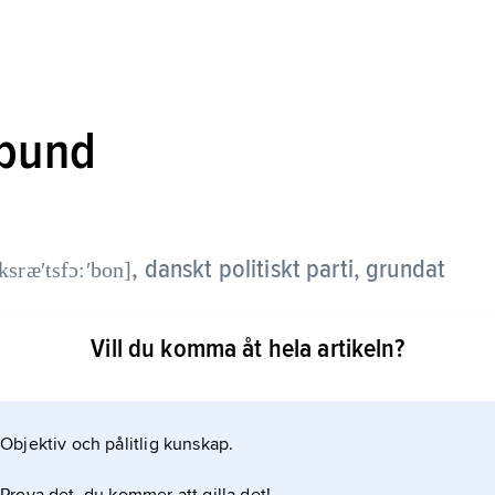
rbund
,
danskt politiskt parti, grundat
sræʹtsfɔ:ʹbon]
Vill du komma åt hela artikeln?
andelsvänligt och bygger på Henry Georges idéer:
 skattetrycket genom jordräntans indragning till det
å 1950-talet. Det hade som mest 12 mandat i
Objektiv och pålitlig kunskap.
 i en trepartiregering tillsammans med