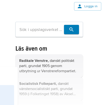
Logga in
Läs även om
Radikale Venstre,
danskt politiskt
parti, grundat 1905 genom
utbrytning ur Venstrereformpartiet.
Socialistisk Folkeparti,
danskt
vänstersocialistiskt parti, grundat
1959 (i Folketinget 1958) av
Aksel
Larsen
efter splittring av Danmarks
Kommunistiske Parti.