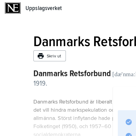
Uppslagsverket
Uppslagsverket
Danmarks Retsfo
Skriv ut
Danmarks Retsforbund
[dæʹnma:k
1919.
Danmarks Retsforbund är liberalt och frih
det vill hindra markspekulation och minska
allmänna. Störst inflytande hade partiet p
Folketinget (1950), och 1957–60 deltog det
socialdemokraterna