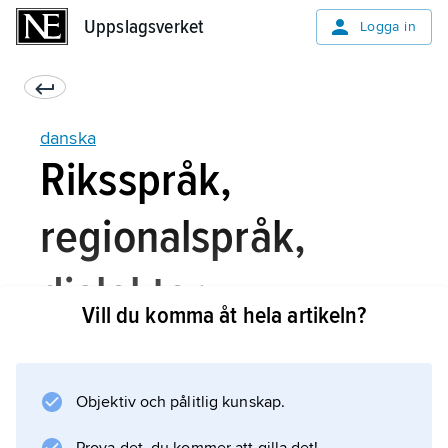
Uppslagsverket
Uppslagsverket
Logga in
danska
Riksspråk,
regionalspråk,
dialekter
Vill du komma åt hela artikeln?
I sin skrivna form har det danska språket varit
Objektiv och pålitlig kunskap.
tämligen enhetligt sedan mitten av 1500-talet.
I dagens Danmark talar de flesta danskar ett