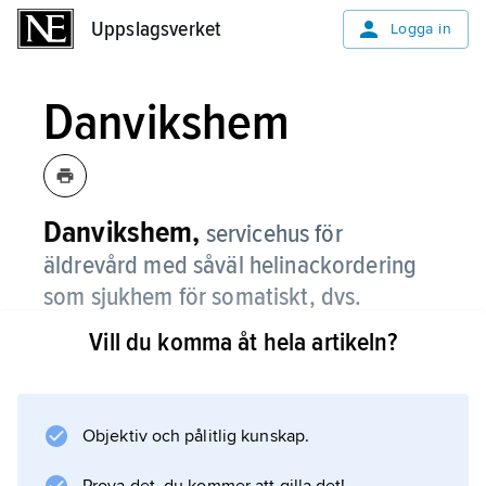
Uppslagsverket
Uppslagsverket
Logga in
Danvikshem
Danvikshem,
servicehus för
äldrevård med såväl helinackordering
som sjukhem för somatiskt, dvs.
kroppsligt, långtidssjuka, beläget i
Vill du komma åt hela artikeln?
Nacka vid inloppet till Stockholm.
Sedan 1990 finns där även seniorlägenheter
för eget boende med modern
Objektiv och pålitlig kunskap.
serviceverksamhet. Danvikshem drivs numera