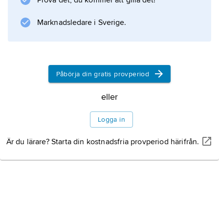
Prova det, du kommer att gilla det!
av stiftelsen
Danviks hospital
Marknadsledare i Sverige.
, instiftad av staten, och står under statlig
tillsyn. De boende kommer företrädesvis från
Stockholm eftersom stiftelsen tillkom för att
täcka huvudstadens behov.
Påbörja din gratis provperiod
eller
Information om artikeln
Logga in
Är du lärare? Starta din kostnadsfria provperiod härifrån.