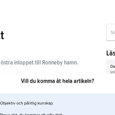
t
Lä
, östra inloppet till Ronneby hamn.
Da
in
sö
Vill du komma åt hela artikeln?
Nå
ga
sa
n
Objektiv och pålitlig kunskap.
ga