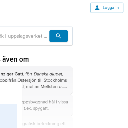
Logga in
s även om
nziger Gatt
, förr
Danska djupet
,
lopp från Östersjön till Stockholms
dra skärgård, mellan Mellsten och
tarö.
tt
, inom skeppsbyggnad hål i vissa
mmanhang, t.ex.
spygatt
.
tt
, som geografisk beteckning ett