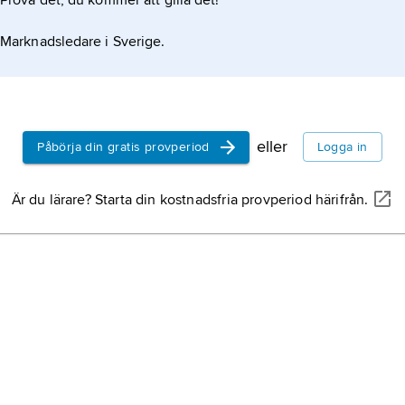
Prova det, du kommer att gilla det!
tr
st
Marknadsledare i Sverige.
Ka
GA
Ag
Tr
mu
eller
Påbörja din gratis provperiod
Logga in
19
My
lä
i 
av
Är du lärare? Starta din kostnadsfria provperiod härifrån.
Mu
GA
lå
Ro
ko
km
(2
Ha
Bl
no
(2