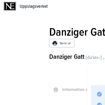
Uppslagsverket
Uppslagsverket
Danziger Gat
Skriv ut
Danziger Gatt
[daʹnts-]
Information om artikel