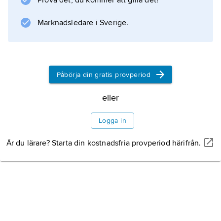
Prova det, du kommer att gilla det!
Marknadsledare i Sverige.
Information om artikeln
Påbörja din gratis provperiod
eller
Logga in
Är du lärare? Starta din kostnadsfria provperiod härifrån.