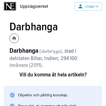
Uppslagsverket
Uppslagsverket
Logga in
Darbhanga
Darbhanga
,
stad i
[dərbɐʹŋgə]
delstaten Bihar, Indien; 294 100
invånare (2011).
Vill du komma åt hela artikeln?
Darbhanga, som ligger på Gangesslätten, är
ett administrativt centrum och handelsort för
jordbruksprodukter. Främsta industrier är
förädling av ris, jute och sockerrör. Här finns
Objektiv och pålitlig kunskap.
ett sanskrituniversitet grundat 1961.