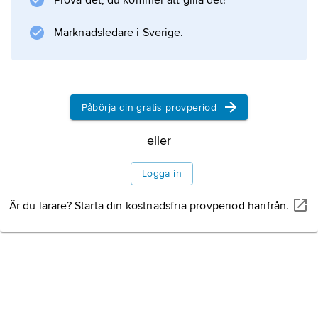
Prova det, du kommer att gilla det!
Willhays (618 respektive 621 m ö.h.). D. med
omgivningar har sedan 1951 varit nationalpark.
Marknadsledare i Sverige.
Conan Doyles bok
Påbörja din gratis provperiod
Information om artikeln
eller
Logga in
Är du lärare? Starta din kostnadsfria provperiod härifrån.