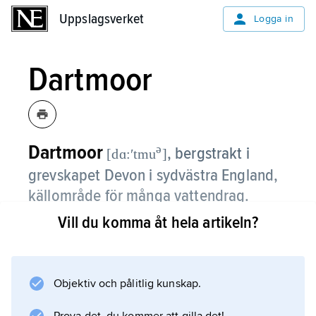
Uppslagsverket
Uppslagsverket
Logga in
Dartmoor
Dartmoor
ə
,
bergstrakt i
[dɑ:ʹtmu
]
grevskapet Devon i sydvästra England,
källområde för många vattendrag.
Vill du komma åt hela artikeln?
Förr var D. till stor del skogbeklätt, men nu
dominerar hedvegetation med mycket ljung.
Landskapet är dystert och ödsligt. Enstaka
vittrade klippblock, s.k. torer, reser sig från
Objektiv och pålitlig kunskap.
granitplatån; de högsta är Yes Tor och High