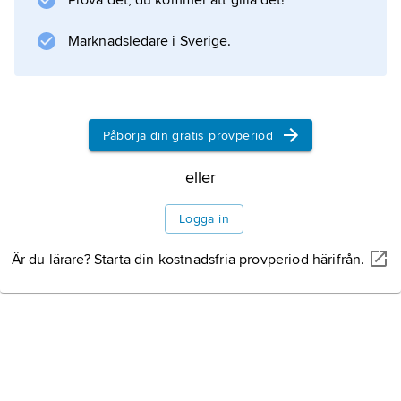
Prova det, du kommer att gilla det!
Marknadsledare i Sverige.
Påbörja din gratis provperiod
eller
Logga in
Är du lärare? Starta din kostnadsfria provperiod härifrån.