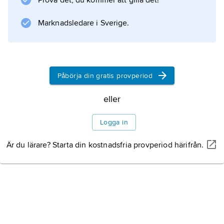
Prova det, du kommer att gilla det!
Marknadsledare i Sverige.
Påbörja din gratis provperiod
eller
Logga in
Är du lärare? Starta din kostnadsfria provperiod härifrån.
EVERETT COLLECTION/IBL
David Copperfield,
gestaltad av Freddie Bartholomew,
tillsammans med Wilkins Micawber, spelad av W.C. Fields, i
George Cukors filmatisering från 1935 av Dickens roman.