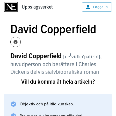
Uppslagsverket
Uppslagsverket
Logga in
David Copperfield
David Copperfield
i
,
[de
vidkɔʹpəfi:ld]
huvudperson och berättare i Charles
Dickens delvis självbiografiska roman
med samma namn (1849–50).
Vill du komma åt hela artikeln?
Objektiv och pålitlig kunskap.