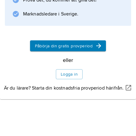
Prova det, du kommer att gilla det!
hjärnans syncentrum och dess tolkning av
information.
Marknadsledare i Sverige.
Information om artikeln
Påbörja din gratis provperiod
eller
Logga in
Är du lärare? Starta din kostnadsfria provperiod härifrån.