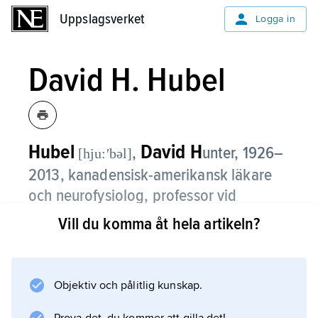
Uppslagsverket
Uppslagsverket
Logga in
David H. Hubel
Hubel
David H
,
unter,
1926–
[hju:ʹbəl]
2013, kanadensisk-amerikansk läkare
och neurofysiolog, professor vid
Harvard Medical School från 1965.
Vill du komma åt hela artikeln?
Hubel började samarbeta med Torsten Wiesel
vid Johns Hopkins Medical School i Baltimore;
samarbetet fortsatte vid Harvard Medical
Objektiv och pålitlig kunskap.
School från 1959. Tillsammans kartlade de