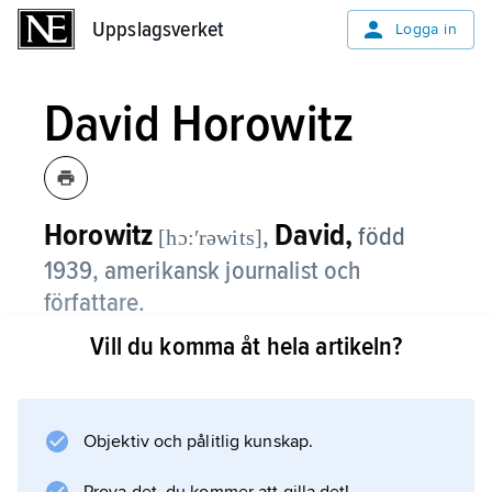
Uppslagsverket
Uppslagsverket
Logga in
David Horowitz
Horowitz
David,
,
född
[hɔ:ʹrəwits]
1939, amerikansk journalist och
författare.
Vill du komma åt hela artikeln?
David Horowitz tillhörde på 1960-talet den
nya vänstern och skrev bl.a.
The Free World Colossus
(1965), en bok som försvarade kommunismen
Objektiv och pålitlig kunskap.
mot västvärldens angrepp. Desillusionerad av