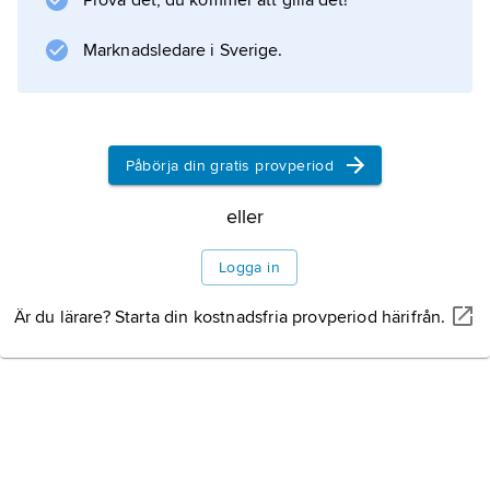
Prova det, du kommer att gilla det!
J. Michael Kosterlitz
metoder för att teoretiskt förklara och
Marknadsledare i Sverige.
beskriva faser av materia som inte kan
identifieras av hur de bryter kristallsymmetrin.
De utvecklade en teori för en helt ny typ av
Påbörja din gratis provperiod
fasövergång som uppträder i magnetiska,
supraledande eller superfluida
eller
tvådimensionella system såsom tunna filmer,
ytor och
Logga in
Är du lärare? Starta din kostnadsfria provperiod härifrån.
Information om artikeln