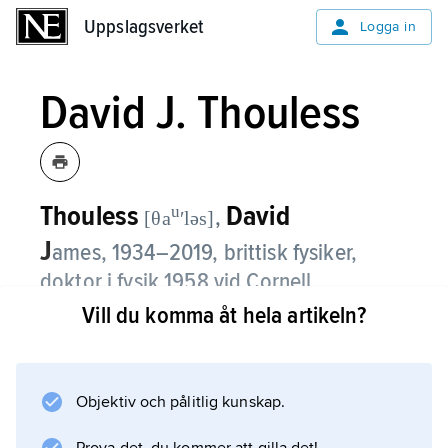
Uppslagsverket
Uppslagsverket
Logga in
David J. Thouless
Thouless
David
u
,
[θa
ʹləs]
J
ames,
1934–2019, brittisk fysiker,
doktor i fysik 1958 vid Cornell
University, USA, från 1980 professor vid
Vill du komma åt hela artikeln?
University of Washington, USA;
Nobelpristagare i fysik 2016.
Objektiv och pålitlig kunskap.
På 1970-talet utvecklade Thouless tillsammans
med