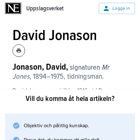
Uppslagsverket
Uppslagsverket
Logga in
David Jonason
Jonason, David,
signaturen
Mr
Jones
,
1894–1975, tidningsman.
David Jonason anställdes 1916 vid Dagens
Vill du komma åt hela artikeln?
Nyheter och blev 1920 DN:s och Sveriges
förste sportchef. Han initierade evenemang
såsom sexdagarsloppet (1924) och
simborgarmärket (1934). Jonason deltog i
Objektiv och pålitlig kunskap.
planeringen av Expressen och var länge