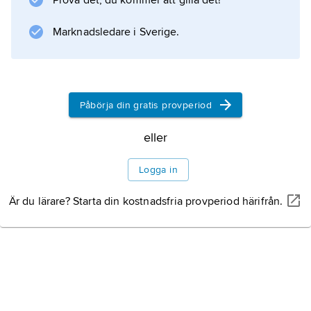
Prova det, du kommer att gilla det!
tilltänkt som dess redaktionschef. Han
lämnade DN 1946 och var en tid sportchef vid
Marknadsledare i Sverige.
Aftonbladet (1948–51).
Påbörja din gratis provperiod
Information om artikeln
eller
Logga in
Är du lärare? Starta din kostnadsfria provperiod härifrån.