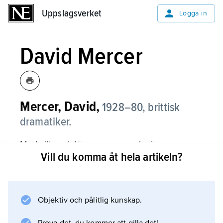
Uppslagsverket
Uppslagsverket
Logga in
David Mercer
Mercer, David,
1928–80,
brittisk
dramatiker.
Med sitt proletära ursprung och sin
Vill du komma åt hela artikeln?
marxistiska orientering kom David Mercer att
bli en av de viktigare samhällskritiska rösterna
i 1960- och 1970-talens brittiska dramatik. Han
insåg tidigt TV-mediets möjligheter, till
Objektiv och pålitlig kunskap.
exempel i trilogin