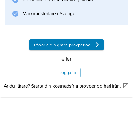
Prova det, du kommer att gilla det!
The Generations
(1964) och i
Marknadsledare i Sverige.
A Suitable Case for Treatment
(1966, i ”Three TV
Påbörja din gratis provperiod
Information om artikeln
eller
Logga in
Är du lärare? Starta din kostnadsfria provperiod härifrån.