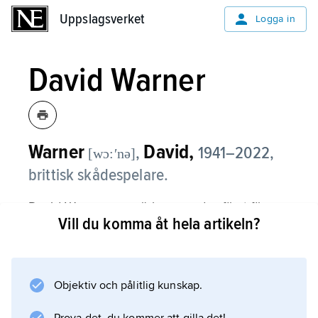
Uppslagsverket
Uppslagsverket
Logga in
David Warner
Warner
David,
,
1941–2022,
[wɔ:ʹnə]
brittisk skådespelare.
David Warner uppmärksammades först för
Vill du komma åt hela artikeln?
titelrollen i ”Morgan – hur galen som helst”
(1966). Under sin mångåriga, internationella
filmkarriär gjorde han minnesvärda roller i en
mängd olika genrer, till exempel i thrillern
Objektiv och pålitlig kunskap.
”Straw Dogs” (1971), skräckfilmerna ”Omen”