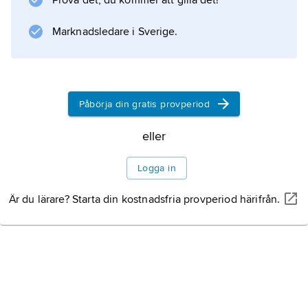
Prova det, du kommer att gilla det!
(1976) och ”Black Death” (2010), dramerna
”Ödets hand” (1977) och ”Mr North” (1988),
Marknadsledare i Sverige.
Information om artikeln
Påbörja din gratis provperiod
eller
Logga in
Är du lärare? Starta din kostnadsfria provperiod härifrån.