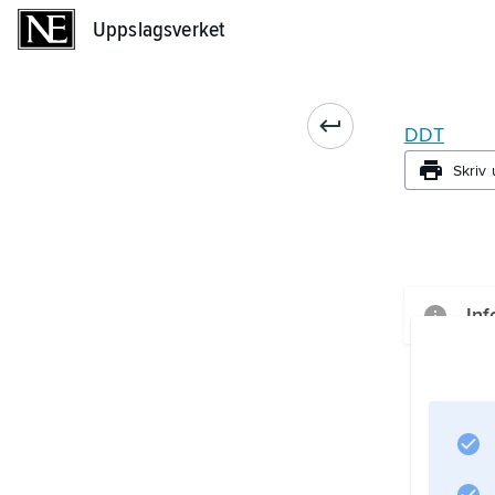
Uppslagsverket
Uppslagsverket
DDT
Skriv 
Inf