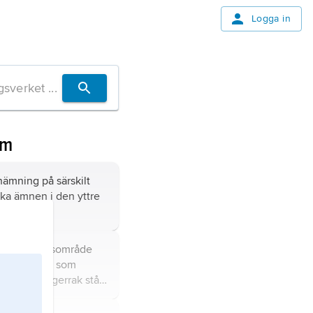
Logga in
om
ämning på särskilt
ka ämnen i den yttre
ränsat havsområde
norra Europa som
tt och Skagerrak står
 med Nordsjön och