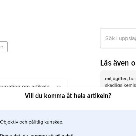
ut
Läs även 
miljögifter,
ben
skadliga kemis
ormation om artikeln
miljön.
Vill du komma åt hela artikeln?
Östersjön,
avg
(medelhav) i 
genom Kattega
Objektiv och pålitlig kunskap.
i förbindelse
Atlanten.