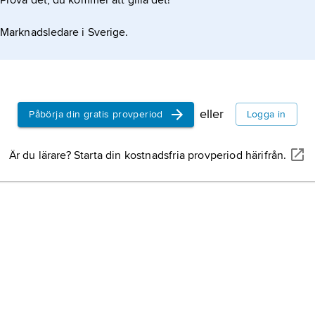
Prova det, du kommer att gilla det!
fiskar,
Pisces
,
benämning på 
Marknadsledare i Sverige.
gälandande djur
nejonögon, br
benfiskar.
hav,
det samm
vattenområde
kontinenter, v
eller
Påbörja din gratis provperiod
Logga in
med världshave
Ryssland,
Rys
Är du lärare? Starta din kostnadsfria provperiod härifrån.
norra Europa o