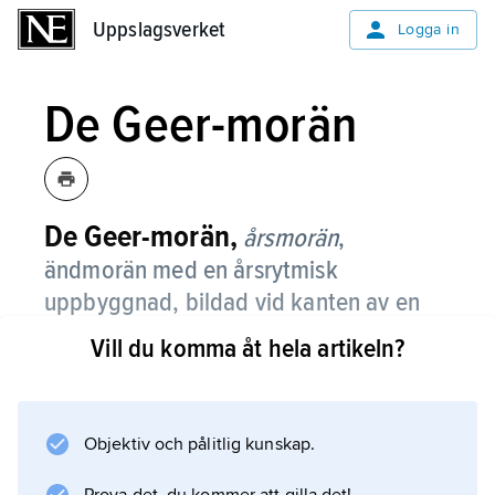
Uppslagsverket
Uppslagsverket
Logga in
De Geer-morän
De Geer-morän,
årsmorän
,
ändmorän med en årsrytmisk
uppbyggnad, bildad vid kanten av en
glaciär eller inlandsis under
Vill du komma åt hela artikeln?
avsmältningsskedet.
De Geer-morän bildar serier av parallella
moränvallar, sällan mer än fem till sex meter
Objektiv och pålitlig kunskap.
höga, ett tjugotal meter breda och med ett