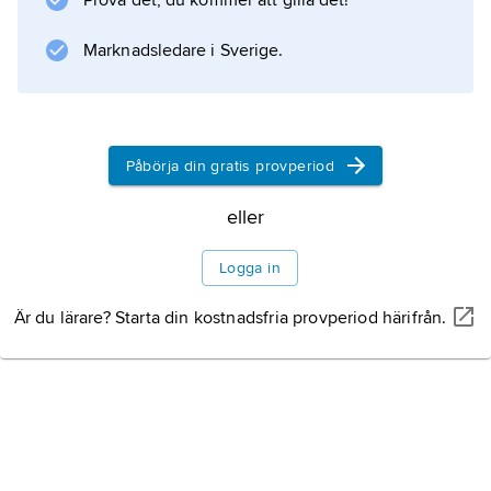
Prova det, du kommer att gilla det!
medelavstånd av något eller några hundratal
meter.
Marknadsledare i Sverige.
Information om artikeln
Påbörja din gratis provperiod
eller
Logga in
Är du lärare? Starta din kostnadsfria provperiod härifrån.