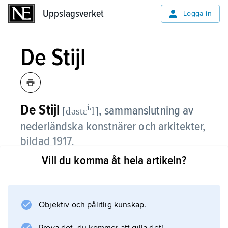
Uppslagsverket
Uppslagsverket
Logga in
De Stijl
De Stijl
i
,
sammanslutning av
[dəstɛ
ʹl]
nederländska konstnärer och arkitekter,
bildad 1917.
Vill du komma åt hela artikeln?
De Stijl bestod av bl.a. målarna Piet Mondrian,
Theo van Doesburg, Bart van der Leck och
César Domela, skulptören Georges
Vantongerloo samt arkitekterna J.J.P. Oud och
Objektiv och pålitlig kunskap.
Gerrit Rietveld. Tongivande var Mondrian och