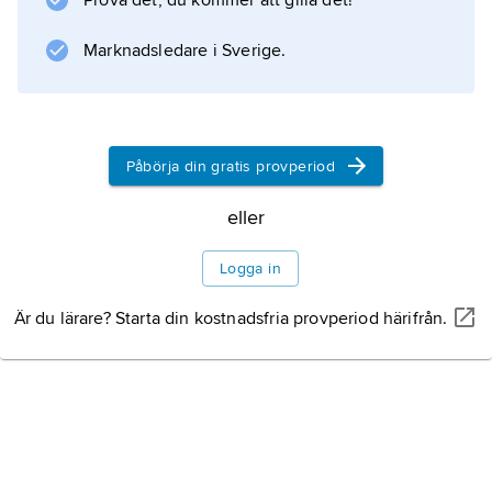
Prova det, du kommer att gilla det!
van Doesburg, den senare initiativtagare till
tidskriften
Marknadsledare i Sverige.
De Stijl
1917–31.
Konsthantverk och
Påbörja din gratis provperiod
design
eller
Logga in
Arkitektur
Är du lärare? Starta din kostnadsfria provperiod härifrån.
Litteraturanvisning