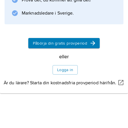
Prova det, du kommer att gilla det!
den mest kända versionen av gruppen brukar
kallas Deep Purple Mark II.
Marknadsledare i Sverige.
Information om artikeln
Påbörja din gratis provperiod
eller
Logga in
Är du lärare? Starta din kostnadsfria provperiod härifrån.