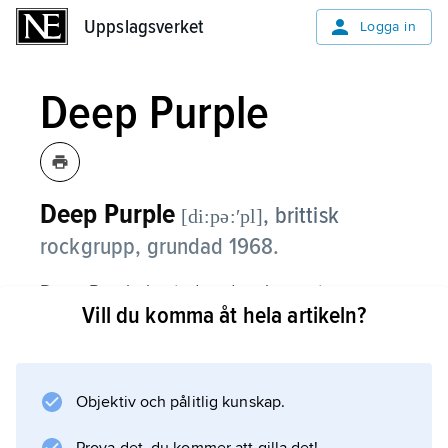
Uppslagsverket
Uppslagsverket
Logga in
Deep Purple
Deep Purple
,
brittisk
[di:pə:ʹpl]
rockgrupp, grundad 1968.
Deep Purple bestod under sin mest
Vill du komma åt hela artikeln?
framgångsrika period 1969–73 av gitarristen
Ritchie Blackmore (född 1945), organisten Jon
Lord (1941–2012), trumslagaren Ian Paice
(född 1948), sångaren Ian Gillan (född 1945)
Objektiv och pålitlig kunskap.
och basisten Roger Glover (född 1945). Denna